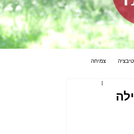
טיבציה
צמיחה
לה